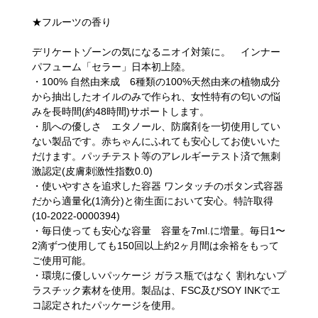
★フルーツの香り
デリケートゾーンの気になるニオイ対策に。 インナー
パフューム「セラー」日本初上陸。
・100% 自然由来成 6種類の100%天然由来の植物成分
から抽出したオイルのみで作られ、女性特有の匂いの悩
みを長時間(約48時間)サポートします。
・肌への優しさ エタノール、防腐剤を一切使用してい
ない製品です。赤ちゃんにふれても安心してお使いいた
だけます。パッチテスト等のアレルギーテスト済で無刺
激認定(皮膚刺激性指数0.0)
・使いやすさを追求した容器 ワンタッチのボタン式容器
だから適量化(1滴分)と衛生面において安心。特許取得
(10-2022-0000394)
・毎日使っても安心な容量 容量を7ml.に増量。毎日1〜
2滴ずつ使用しても150回以上約2ヶ月間は余裕をもって
ご使用可能。
・環境に優しいパッケージ ガラス瓶ではなく 割れないプ
ラスチック素材を使用。製品は、FSC及びSOY INKでエ
コ認定されたパッケージを使用。